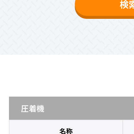
検
圧着機
名称