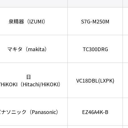
泉精器（IZUMI）
S7G-M250M
マキタ（makita）
TC300DRG
日
VC18DBL(LXPK)
HiKOKI（Hitachi/HiKOKI）
ナソニック（Panasonic）
EZ46A4K-B