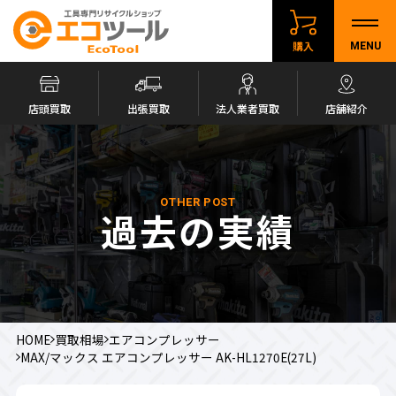
購入
MENU
店頭買取
出張買取
法人業者買取
店舗紹介
OTHER POST
過去の実績
HOME
買取相場
エアコンプレッサー
MAX/マックス エアコンプレッサー AK-HL1270E(27L)