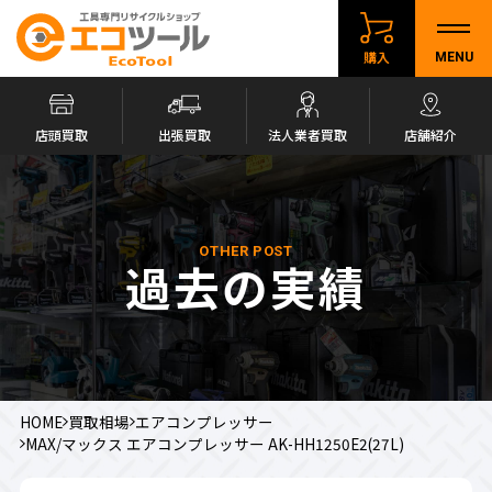
購入
MENU
店頭買取
出張買取
法人業者買取
店舗紹介
OTHER POST
過去の実績
HOME
買取相場
エアコンプレッサー
MAX/マックス エアコンプレッサー AK-HH1250E2(27L)