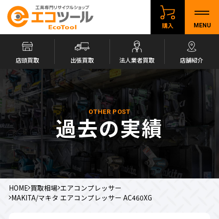
購入
MENU
店頭買取
出張買取
法人業者買取
店舗紹介
OTHER POST
過去の実績
HOME
買取相場
エアコンプレッサー
MAKITA/マキタ エアコンプレッサー AC460XG