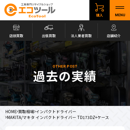
購入
MENU
店頭買取
出張買取
法人業者買取
店舗紹介
OTHER POST
過去の実績
HOME
買取相場
インパクトドライバー
MAKITA/マキタ インパクトドライバー TD173DZ+ケース