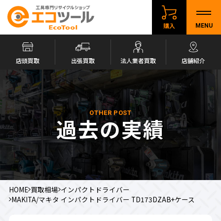
購入
MENU
店頭買取
出張買取
法人業者買取
店舗紹介
OTHER POST
過去の実績
HOME
買取相場
インパクトドライバー
MAKITA/マキタ インパクトドライバー TD173DZAB+ケース