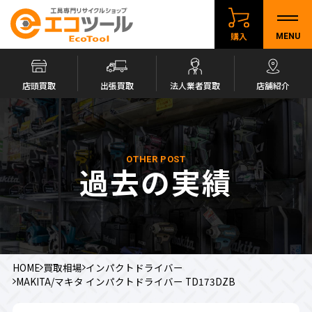
購入
MENU
店頭買取
出張買取
法人業者買取
店舗紹介
OTHER POST
過去の実績
HOME
買取相場
インパクトドライバー
MAKITA/マキタ インパクトドライバー TD173DZB