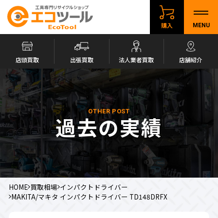
購入
MENU
店頭買取
出張買取
法人業者買取
店舗紹介
OTHER POST
過去の実績
HOME
買取相場
インパクトドライバー
MAKITA/マキタ インパクトドライバー TD148DRFX