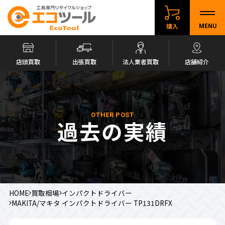
購入
MENU
店頭買取
出張買取
法人業者買取
店舗紹介
OTHER POST
過去の実績
HOME
買取相場
インパクトドライバー
MAKITA/マキタ インパクトドライバー TP131DRFX