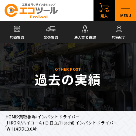
購入
MENU
店頭買取
出張買取
法人業者買取
店舗紹介
OTHER POST
過去の実績
HOME
買取相場
インパクトドライバー
HiKOKI/ハイコーキ(旧:日立/Hitachi) インパクトドライバー
WH14DDL3.0Ah