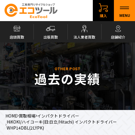
購入
MENU
店頭買取
出張買取
法人業者買取
店舗紹介
OTHER POST
過去の実績
HOME
買取相場
インパクトドライバー
HiKOKI/ハイコーキ(旧:日立/Hitachi) インパクトドライバー
WHP14DBL(2LYPK)