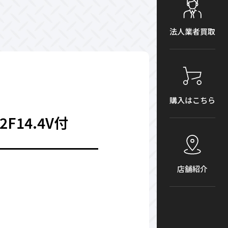
法人業者買取
購入はこちら
F14.4V付
店舗紹介