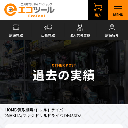
購入
MENU
店頭買取
出張買取
法人業者買取
店舗紹介
OTHER POST
過去の実績
HOME
買取相場
ドリルドライバ
MAKITA/マキタ ドリルドライバ DF486DZ