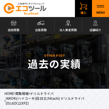
購入
MENU
店頭買取
出張買取
法人業者買取
店舗紹介
OTHER POST
過去の実績
HOME
買取相場
ドリルドライバ
HiKOKI/ハイコーキ(旧:日立/Hitachi) ドリルドライバ
DS18DC(2XPZ)