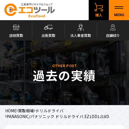
購入
MENU
店頭買取
出張買取
法人業者買取
店舗紹介
OTHER POST
過去の実績
HOME
買取相場
ドリルドライバ
PANASONIC/パナソニック ドリルドライバ EZ1DD1J18D