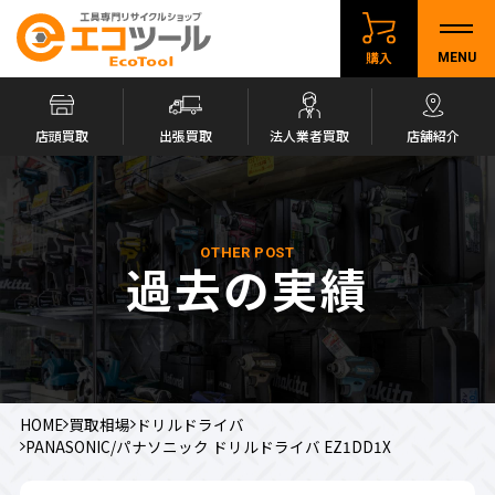
購入
MENU
店頭買取
出張買取
法人業者買取
店舗紹介
OTHER POST
過去の実績
HOME
買取相場
ドリルドライバ
PANASONIC/パナソニック ドリルドライバ EZ1DD1X