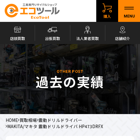
購入
MENU
店頭買取
出張買取
法人業者買取
店舗紹介
OTHER POST
過去の実績
HOME
買取相場
震動ドリルドライバー
MAKITA/マキタ 震動ドリルドライバ HP473DRFX