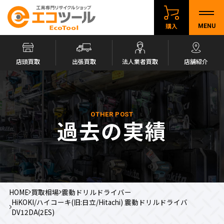
購入
MENU
店頭買取
出張買取
法人業者買取
店舗紹介
OTHER POST
過去の実績
HOME
買取相場
震動ドリルドライバー
HiKOKI/ハイコーキ(旧:日立/Hitachi) 震動ドリルドライバ
DV12DA(2ES)