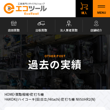
購入
MENU
店頭買取
出張買取
法人業者買取
店舗紹介
OTHER POST
過去の実績
HOME
買取相場
釘打ち機
HiKOKI/ハイコーキ(旧:日立/Hitachi) 釘打ち機 NV50HR2(N)