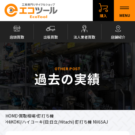
購入
MENU
店頭買取
出張買取
法人業者買取
店舗紹介
OTHER POST
過去の実績
HOME
買取相場
釘打ち機
HiKOKI/ハイコーキ(旧:日立/Hitachi) 釘打ち機 NV65AJ