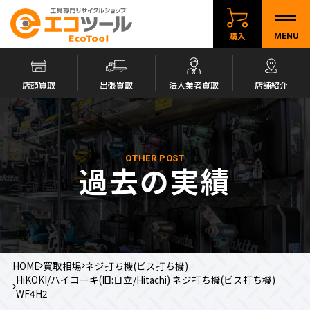
購入
MENU
店頭買取
出張買取
法人業者買取
店舗紹介
OTHER POST
過去の実績
HOME
買取相場
ネジ打ち機(ビス打ち機)
HiKOKI/ハイコーキ(旧:日立/Hitachi) ネジ打ち機(ビス打ち機)
WF4H2