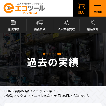
購入
MENU
店頭買取
出張買取
法人業者買取
店舗紹介
OTHER POST
過去の実績
HOME
買取相場
フィニッシュネイラ
MAX/マックス フィニッシュネイラ TJ-35FN2-BC/1850A