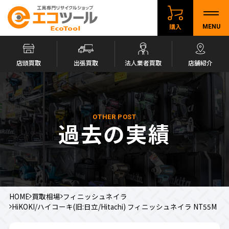
購入
MENU
店頭買取
出張買取
法人業者買取
店舗紹介
OTHER POST
過去の実績
HOME
買取相場
フィニッシュネイラ
HiKOKI/ハイコーキ(旧:日立/Hitachi) フィニッシュネイラ NT55M