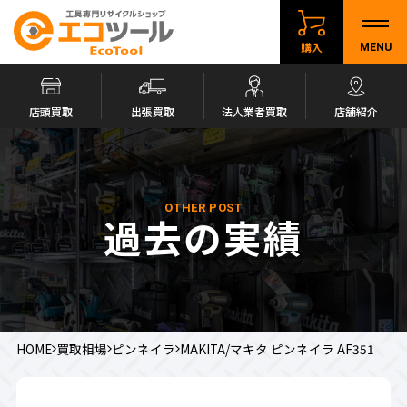
購入
MENU
店頭買取
出張買取
法人業者買取
店舗紹介
OTHER POST
過去の実績
HOME
買取相場
ピンネイラ
MAKITA/マキタ ピンネイラ AF351