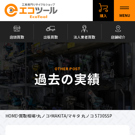
購入
MENU
店頭買取
出張買取
法人業者買取
店舗紹介
OTHER POST
過去の実績
HOME
買取相場
丸ノコ
MAKITA/マキタ 丸ノコ 5730SSP