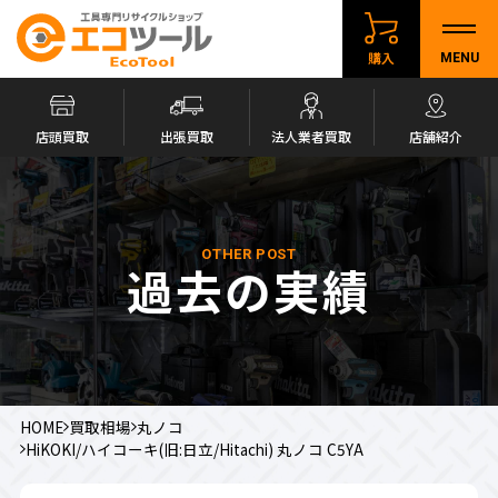
購入
MENU
店頭買取
出張買取
法人業者買取
店舗紹介
OTHER POST
過去の実績
HOME
買取相場
丸ノコ
HiKOKI/ハイコーキ(旧:日立/Hitachi) 丸ノコ C5YA