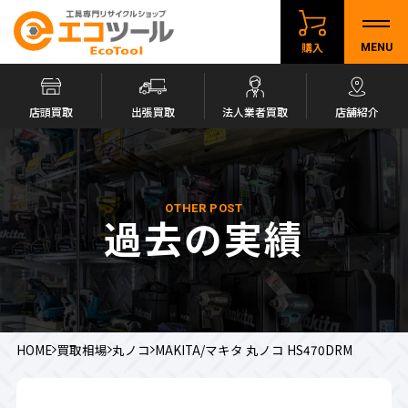
購入
MENU
店頭買取
出張買取
法人業者買取
店舗紹介
OTHER POST
過去の実績
HOME
買取相場
丸ノコ
MAKITA/マキタ 丸ノコ HS470DRM