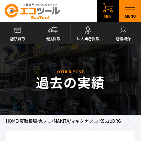
購入
MENU
店頭買取
出張買取
法人業者買取
店舗紹介
OTHER POST
過去の実績
HOME
買取相場
丸ノコ
MAKITA/マキタ 丸ノコ KS512DRG