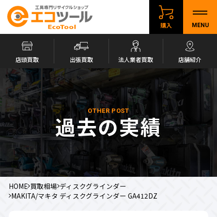
購入
MENU
店頭買取
出張買取
法人業者買取
店舗紹介
OTHER POST
過去の実績
HOME
買取相場
ディスクグラインダー
MAKITA/マキタ ディスクグラインダー GA412DZ