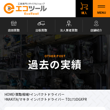
購入
MENU
店頭買取
出張買取
法人業者買取
店舗紹介
OTHER POST
過去の実績
HOME
買取相場
インパクトドライバー
MAKITA/マキタ インパクトドライバー TD173DGXPR