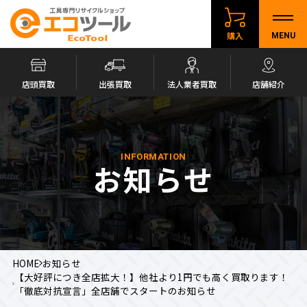
購入
MENU
店頭買取
出張買取
法人業者買取
店舗紹介
INFORMATION
お知らせ
HOME
お知らせ
【大好評につき全店拡大！】他社より1円でも高く買取ります！
「徹底対抗宣言」全店舗でスタートのお知らせ