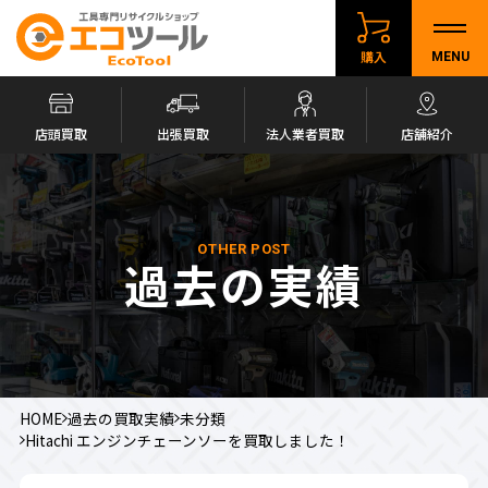
購入
MENU
店頭買取
出張買取
法人業者買取
店舗紹介
OTHER POST
過去の実績
HOME
過去の買取実績
未分類
Hitachi エンジンチェーンソーを買取しました！