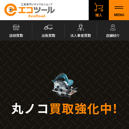
購入
MENU
店頭買取
出張買取
法人業者買取
店舗紹介
丸ノコ
買取強化中!