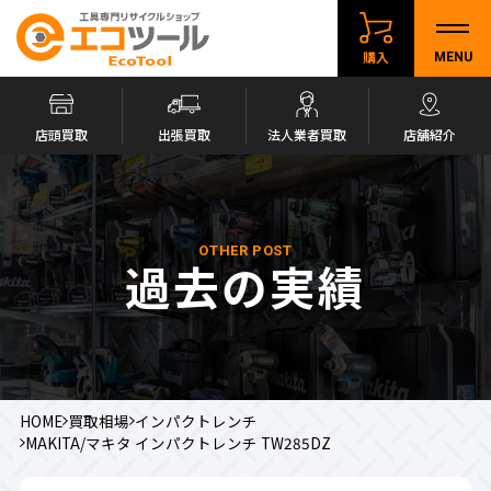
購入
MENU
店頭買取
出張買取
法人業者買取
店舗紹介
OTHER POST
過去の実績
HOME
買取相場
インパクトレンチ
MAKITA/マキタ インパクトレンチ TW285DZ