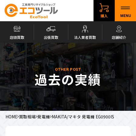
購入
MENU
店頭買取
出張買取
法人業者買取
店舗紹介
OTHER POST
過去の実績
HOME
買取相場
発電機
MAKITA/マキタ 発電機 EG0900IS