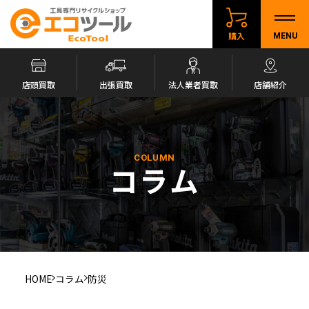
購入
MENU
店頭買取
出張買取
法人業者買取
店舗紹介
COLUMN
コラム
HOME
コラム
防災