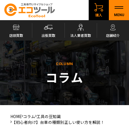
購入
MENU
店頭買取
出張買取
法人業者買取
店舗紹介
COLUMN
コラム
HOME
コラム
工具の豆知識
【初心者向け】台車の種類別正しい使い方を解説！