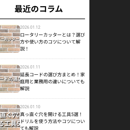
最近のコラム
2026.01.12
ロータリーカッターとは？選び
方や使い方のコツについて解
説！
2026.01.11
延長コードの選び方まとめ！家
庭用と業務用の違いについても
解説
2026.01.10
真っ直ぐ穴を開ける工具5選！
ドリルを使う方法やコツについ
ても解説